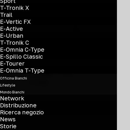
possono
Sport
essere
T-Tronik X
scelte
Trail
nella
E-Vertic FX
pagina
E-Active
del
E-Urban
prodotto
T-Tronik C
E-Omnia C-Type
E-Spillo Classic
Questo
E-Tourer
prodotto
Zolder PRO
E-Omnia T-Type
ha
Officina Bianchi
più
€
3.590
Lifestyle
varianti.
Mondo Bianchi
GRX 610 1x12sp
Le
Network
opzioni
Distribuzione
YUB51
possono
Ricerca negozio
essere
News
scelte
Storie
nella