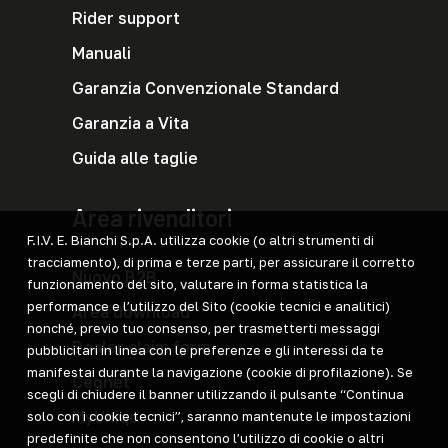
Rider support
Manuali
Garanzia Convenzionale Standard
Garanzia a Vita
Guida alle taglie
Area rivenditori
F.I.V. E. Bianchi S.p.A. utilizza cookie (o altri strumenti di
tracciamento), di prima e terze parti, per assicurare il corretto
Nuovo B2B
funzionamento del sito, valutare in forma statistica la
performance e l’utilizzo del Sito (cookie tecnici e analitici)
Area download
nonché, previo tuo consenso, per trasmetterti messaggi
Dealer claim form
pubblicitari in linea con le preferenze e gli interessi da te
manifestai durante la navigazione (cookie di profilazione). Se
Cegnet
scegli di chiudere il banner utilizzando il pulsante “Continua
MyUniqo
solo con i cookie tecnici”, saranno mantenute le impostazioni
predefinite che non consentono l’utilizzo di cookie o altri