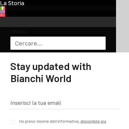
La Storia
pagina
del
prodotto
Ricerca
Iscriviti alla newsletter
Stay updated with
Bianchi World
Ho preso visione dell’informativa,
disponibile qui