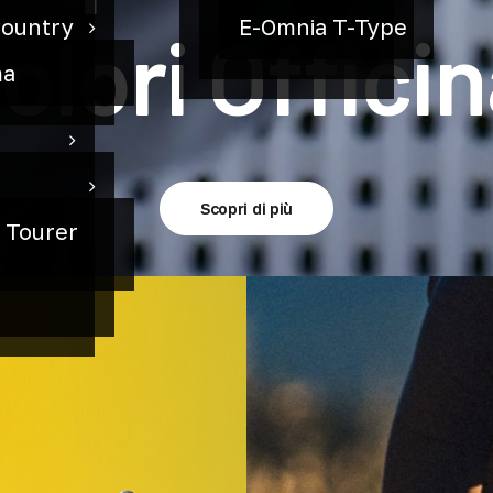
Country
E-Omnia T-Type
olori
Offici
ma
Scopri di più
Scopri di più
o Tourer