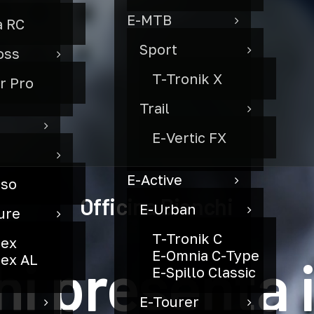
E-MTB
a RC
Sport
oss
T-Tronik X
r Pro
Trail
E-Vertic FX
E-Active
lso
Officina
Bianchi
E-Urban
ure
T-Tronik C
dex
E-Omnia C-Type
hi
presenta
ex AL
E-Spillo Classic
E-Tourer