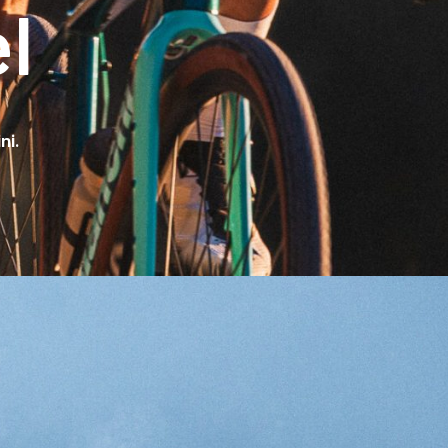
l
ni.