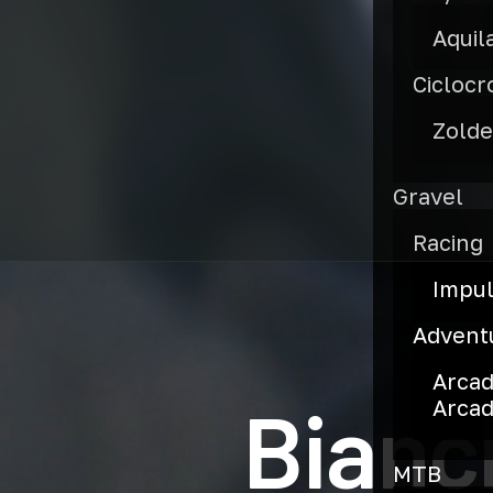
Aquil
Ciclocr
Zolde
Gravel
Racing
Impu
Advent
Arca
Bianc
Arcad
MTB