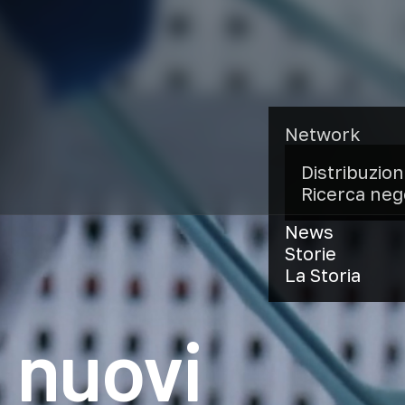
Network
Distribuzio
Ricerca neg
News
Storie
La Storia
i
nuovi