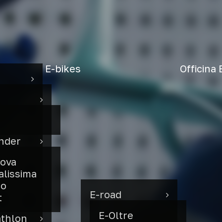
E-bikes
Officina 
under
ova
alissima
to
E-road
t
E-Oltre
athlon