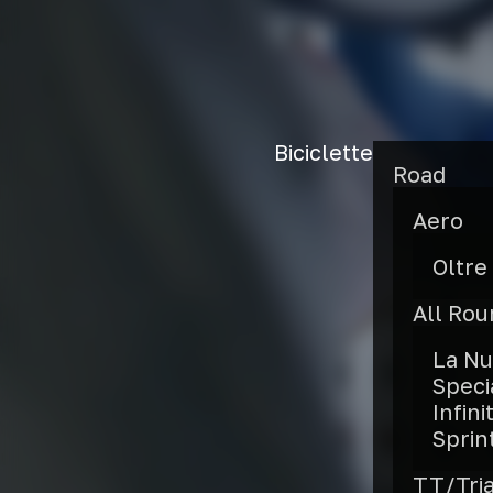
Biciclette
Road
Aero
Oltre
All Ro
La Nu
Speci
Infini
Sprin
TT/Tri