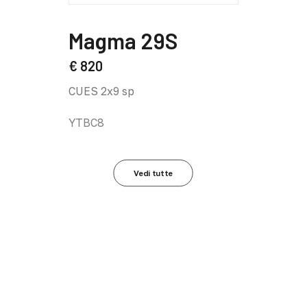
Questo
prodotto
Magma 29S
ha
più
€
820
varianti.
CUES 2x9 sp
Le
opzioni
YTBC8
possono
essere
scelte
nella
Vedi tutte
pagina
del
prodotto