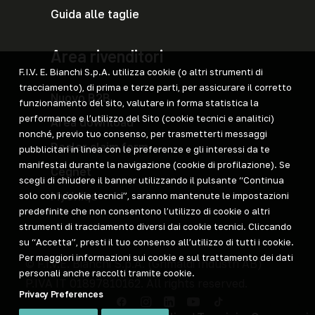
Guida alle taglie
Area rivenditori
F.I.V. E. Bianchi S.p.A. utilizza cookie (o altri strumenti di
tracciamento), di prima e terze parti, per assicurare il corretto
Nuovo B2B
funzionamento del sito, valutare in forma statistica la
performance e l’utilizzo del Sito (cookie tecnici e analitici)
Area download
nonché, previo tuo consenso, per trasmetterti messaggi
Dealer claim form
pubblicitari in linea con le preferenze e gli interessi da te
manifestai durante la navigazione (cookie di profilazione). Se
Cegnet
scegli di chiudere il banner utilizzando il pulsante “Continua
MyUniqo
solo con i cookie tecnici”, saranno mantenute le impostazioni
predefinite che non consentono l’utilizzo di cookie o altri
strumenti di tracciamento diversi dai cookie tecnici. Cliccando
su “Accetta”, presti il tuo consenso all’utilizzo di tutti i cookie.
Per maggiori informazioni sui cookie e sul trattamento dei dati
© F.I.V.E. Bianchi S.p.A. (
Grimaldi Industri AB
)
personali anche raccolti tramite cookie.
P.IVA IT 01897810162. All rights reserved.
Privacy Preferences