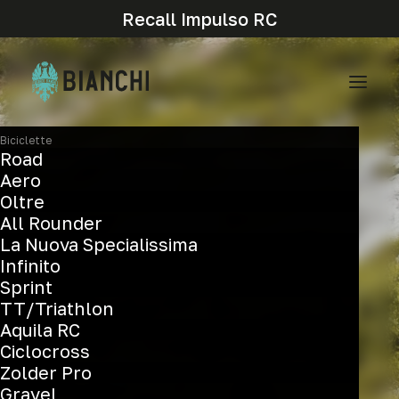
Recall Impulso RC
Biciclette
Road
Aero
Oltre
All Rounder
La Nuova Specialissima
Infinito
Sprint
TT/Triathlon
Aquila RC
Ciclocross
Eccellenti su ogni terreno
Zolder Pro
Gravel