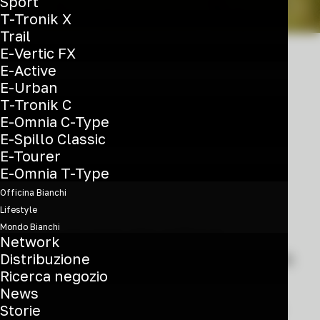
Sport
T-Tronik X
Trail
E-Vertic FX
E-Active
E-Urban
T-Tronik C
Eccellenti su ogni
E-Omnia C-Type
terreno
E-Spillo Classic
E-Tourer
E-Omnia T-Type
Officina Bianchi
Lifestyle
Mondo Bianchi
Le mountain bike di Bianchi
Network
Distribuzione
integrano un’ampia gamma di attività
Ricerca negozio
fuoristrada, dal trail riding per
News
principianti alle corse ad alto tasso
Storie