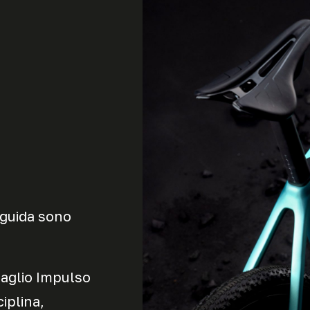
 guida sono
taglio Impulso
iplina,