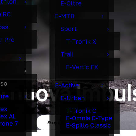
athlon
E-Oltre
a RC
E-MTB
oss
Sport
r Pro
T-Tronik X
Trail
E-Vertic FX
a nuova Impul
lso
E-Active
ure
E-Urban
dex
T-Tronik C
ex AL
E-Omnia C-Type
irone 7
Scopri la collezione
E-Spillo Classic