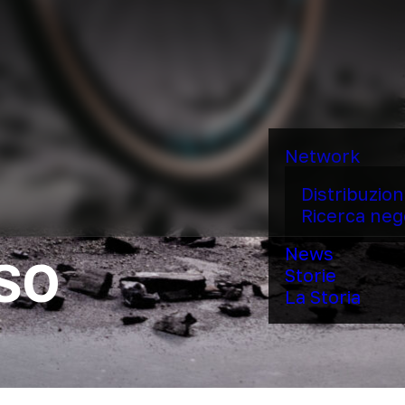
Network
Distribuzio
Ricerca neg
so
News
Storie
La Storia