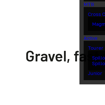
MTB
Cross 
Mag
Active
Tourer
Gravel, faste
Spill
Spillo
Junior