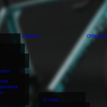
E-bikes
Officina 
under
ova
alissima
to
t
E-road