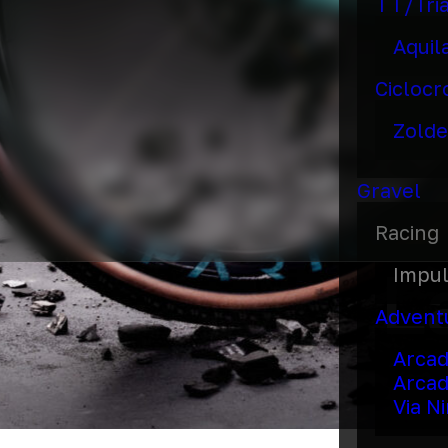
TT/Tri
Aquil
Ciclocr
Zolde
Gravel
Racing
L
Impu
Advent
Arca
Arcad
Via N