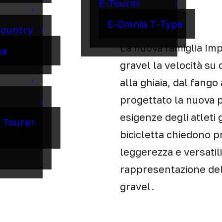
E-Tourer
E-Omnia T-Type
Country
La nuova famiglia Impu
ma
gravel la velocità su 
alla ghiaia, dal fango
progettato la nuova 
r.
esigenze degli atleti 
o Tourer
bicicletta chiedono p
leggerezza e versatili
rappresentazione dell
gravel.