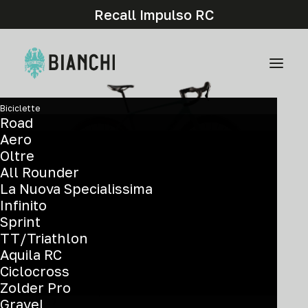
Recall Impulso RC
Biciclette
Road
Aero
Oltre
All Rounder
La Nuova Specialissima
Infinito
Sprint
TT/Triathlon
Components and graphic details may differ from
Aquila RC
the actual model.
Ciclocross
Zolder Pro
GRX 610 1x12sp - Velomann V24G
Gravel
YUB87