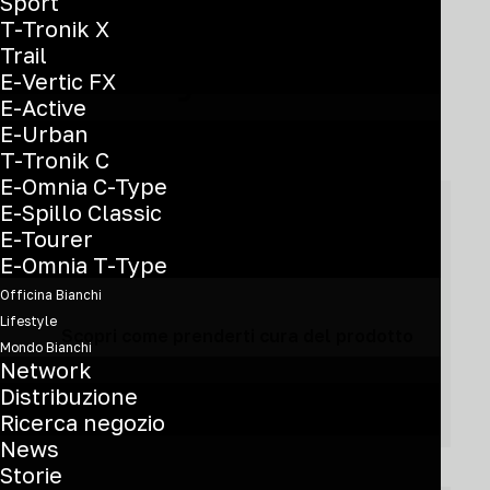
Sport
T-Tronik X
Trail
Hai bisogno di aiuto?
E-Vertic FX
E-Active
E-Urban
T-Tronik C
E-Omnia C-Type
E-Spillo Classic
E-Tourer
Manutenzione
E-Omnia T-Type
Officina Bianchi
Lifestyle
Scopri come prenderti cura del prodotto
Mondo Bianchi
Network
Distribuzione
Ricerca negozio
News
Storie