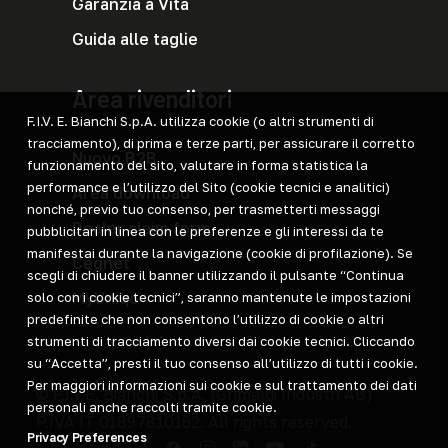
Garanzia a Vita
Guida alle taglie
Area rivenditori
F.I.V. E. Bianchi S.p.A. utilizza cookie (o altri strumenti di
tracciamento), di prima e terze parti, per assicurare il corretto
Nuovo B2B
funzionamento del sito, valutare in forma statistica la
performance e l’utilizzo del Sito (cookie tecnici e analitici)
Area download
nonché, previo tuo consenso, per trasmetterti messaggi
Dealer claim form
pubblicitari in linea con le preferenze e gli interessi da te
manifestai durante la navigazione (cookie di profilazione). Se
Cegnet
scegli di chiudere il banner utilizzando il pulsante “Continua
MyUniqo
solo con i cookie tecnici”, saranno mantenute le impostazioni
predefinite che non consentono l’utilizzo di cookie o altri
strumenti di tracciamento diversi dai cookie tecnici. Cliccando
su “Accetta”, presti il tuo consenso all’utilizzo di tutti i cookie.
Per maggiori informazioni sui cookie e sul trattamento dei dati
© F.I.V.E. Bianchi S.p.A. (
Grimaldi Industri AB
)
personali anche raccolti tramite cookie.
P.IVA IT 01897810162. All rights reserved.
Privacy Preferences