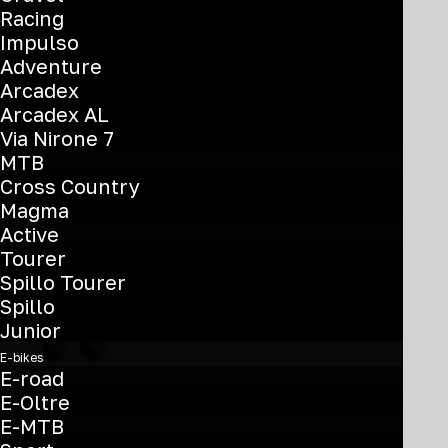
Racing
Arcadex COMP
Impulso
Adventure
Arcadex
Recommended Retail Price
Arcadex AL
€
2.890
Via Nirone 7
MTB
Cross Country
Trova il rivenditore più vicino
Magma
Active
Tourer
Spillo Tourer
Color
Spillo
Junior
E-bikes
E-road
E-Oltre
E-MTB