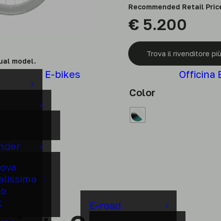
Recommended Retail Pric
€
5.200
Trova il rivenditore più
ual model.
E-bikes
Officina 
Color
under
ova
alissima
to
t
E-road