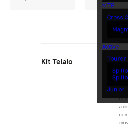
MTB
Cross 
Mag
S
Active
Tourer
Kit Telaio
Tela
Spill
Bian
Spillo
car
Junior
elet
com
a di
com
mov