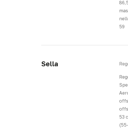
86,5
mas
nel
59
Sella
Regg
Regg
Spe
Aer
off
offs
53 
(55