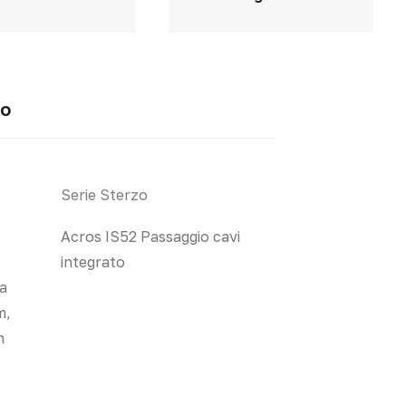
io
Serie Sterzo
Acros IS52 Passaggio cavi
integrato
 a
m,
n