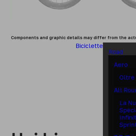
Components and graphic details may differ from the act
Biciclette
Road
Aero
Oltre
All Ro
La Nu
Speci
Infini
Sprin