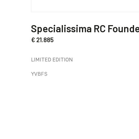
Questo
prodotto
Specialissima RC Founde
ha
più
€
21.885
varianti.
Le
opzioni
LIMITED EDITION
possono
YVBFS
essere
scelte
nella
pagina
del
prodotto