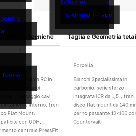
E-Tourer
E-Omnia T-Type
Country
ma
pecifiche tecniche
Taglia e Geometria tela
io
Forcella
o Tourer
chi Specialissima RC in
Bianchi Specialissima in
bonio, solo gruppi
carbonio, serie sterzo
tronici, passaggio cavi
integrata ICR da 1,5″, freni
pletamente interno, freni
disco flat mount da 140 m
sco Flat Mount,
perno passante 12×100 co
patibile con UDH,
Countervail
imento centrale PressFit