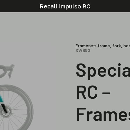
Recall Impulso RC
Frameset: frame, fork, h
XWB50
Specia
RC –
Frame