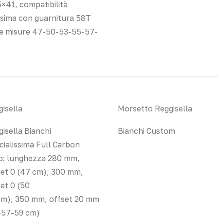
×41, compatibilità
sima con guarnitura 58T
le misure 47-50-53-55-57-
isella
Morsetto Reggisella
isella Bianchi
Bianchi Custom
cialissima Full Carbon
o: lunghezza 280 mm,
set 0 (47 cm); 300 mm,
et 0 (50
cm); 350 mm, offset 20 mm
-57-59 cm)