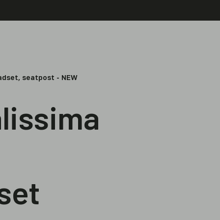
eadset, seatpost - NEW
lissima
set