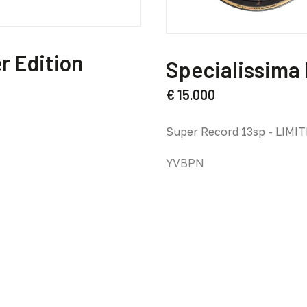
Questo
prodotto
r Edition
Specialissima
ha
più
€
15.000
varianti.
Le
Super Record 13sp - LIMI
opzioni
possono
YVBPN
essere
scelte
nella
pagina
del
prodotto