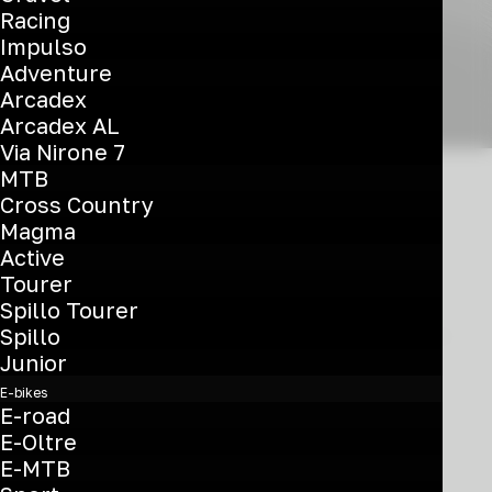
Racing
Impulso
Adventure
Arcadex
Arcadex AL
Via Nirone 7
MTB
Cross Country
Magma
03/07/2026
Active
Tourer
Casa Bianchi
Spillo Tourer
Spillo
Junior
0 Commenti
3 Minuti
E-bikes
E-road
E-Oltre
04/06/2026
E-MTB
Grazie Eulálio: Afonso