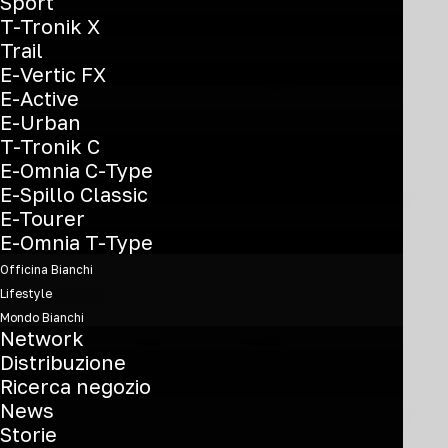
Sport
T-Tronik X
Eulálio (Team Bahrain
Trail
Victorious) conquista la
E-Vertic FX
E-Active
Maglia Bianca al Giro
E-Urban
T-Tronik C
d’Italia
E-Omnia C-Type
E-Spillo Classic
E-Tourer
0 Commenti
4 Minuti
E-Omnia T-Type
Officina Bianchi
Lifestyle
06/03/2026
Mondo Bianchi
La nuova formula:
Network
Distribuzione
INFINITO
Ricerca negozio
News
Storie
0 Commenti
6 Minuti