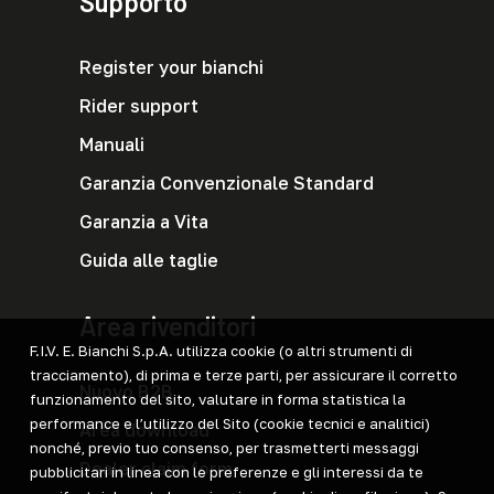
Supporto
Register your bianchi
Rider support
Manuali
Garanzia Convenzionale Standard
Garanzia a Vita
Guida alle taglie
Area rivenditori
F.I.V. E. Bianchi S.p.A. utilizza cookie (o altri strumenti di
tracciamento), di prima e terze parti, per assicurare il corretto
Nuovo B2B
funzionamento del sito, valutare in forma statistica la
performance e l’utilizzo del Sito (cookie tecnici e analitici)
Area download
nonché, previo tuo consenso, per trasmetterti messaggi
Dealer claim form
pubblicitari in linea con le preferenze e gli interessi da te