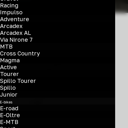
Racing
Impulso
Adventure
Arcadex
Arcadex AL
Via Nirone 7
MTB
Cross Country
Magma
Active
Tourer
Questo
Spillo Tourer
prodotto
Spillo
Magma 29S
ha
Junior
più
€
820
E-bikes
varianti.
E-road
CUES 2x9 sp
Le
E-Oltre
opzioni
E-MTB
YTBC8