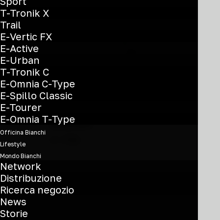
possono
Sport
essere
T-Tronik X
scelte
Trail
nella
E-Vertic FX
pagina
E-Active
del
E-Urban
prodotto
T-Tronik C
E-Omnia C-Type
E-Spillo Classic
Questo
E-Tourer
prodotto
Nitron
E-Omnia T-Type
ha
Officina Bianchi
più
€
1.700
Lifestyle
varianti.
Mondo Bianchi
XT 1x12sp
Le
Network
opzioni
Distribuzione
YVBP9
possono
Ricerca negozio
essere
News
scelte
Storie
nella