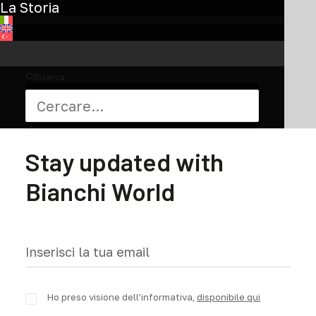
La Storia
pagina
del
prodotto
Ricerca
Iscriviti alla newsletter
Stay updated with
Bianchi World
Ho preso visione dell’informativa,
disponibile qui