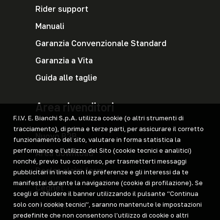
Rider support
Manuali
Garanzia Convenzionale Standard
Garanzia a Vita
Guida alle taglie
Area rivenditori
F.I.V. E. Bianchi S.p.A. utilizza cookie (o altri strumenti di
tracciamento), di prima e terze parti, per assicurare il corretto
Nuovo B2B
funzionamento del sito, valutare in forma statistica la
performance e l’utilizzo del Sito (cookie tecnici e analitici)
Area download
nonché, previo tuo consenso, per trasmetterti messaggi
Dealer claim form
pubblicitari in linea con le preferenze e gli interessi da te
manifestai durante la navigazione (cookie di profilazione). Se
Cegnet
scegli di chiudere il banner utilizzando il pulsante “Continua
MyUniqo
solo con i cookie tecnici”, saranno mantenute le impostazioni
predefinite che non consentono l’utilizzo di cookie o altri