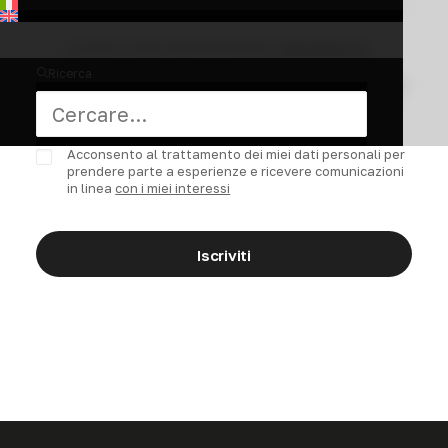
Ho preso visione dell’informativa,
disponibile qui
Ricerca
Acconsento al trattamento dei miei dati personali per
ricevere comunicazioni commerciali tramite email da
parte di
Bianchi
Acconsento al trattamento dei miei dati personali per
prendere parte a esperienze e ricevere comunicazioni
in linea
con i miei interessi