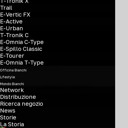
possono
T-Tronik X
essere
Trail
scelte
E-Vertic FX
nella
E-Active
pagina
E-Urban
del
T-Tronik C
prodotto
E-Omnia C-Type
E-Spillo Classic
E-Tourer
E-Omnia T-Type
Iscriviti alla newsletter
Officina Bianchi
Lifestyle
Stay updated with
Mondo Bianchi
Network
Bianchi World
Distribuzione
Ricerca negozio
News
Storie
La Storia