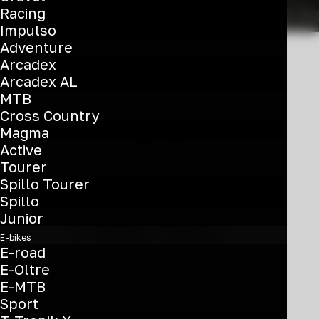
Racing
Impulso
Adventure
Arcadex
Arcadex AL
MTB
Cross Country
Magma
Active
Tourer
Spillo Tourer
Questo
Spillo
prodotto
Junior
E-Spillo Classic
ha
E-bikes
più
E-road
€
1.290
varianti.
E-Oltre
Rear Motor - Altus 8sp V-brake
Le
E-MTB
opzioni
Sport
YRBT2 / YSBT2