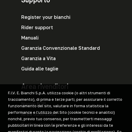
Register your bianchi
Rider support
Manuali
Garanzia Convenzionale Standard
Garanzia a Vita
Guida alle taglie
Area rivenditori
F.I.V. E. Bianchi S.p.A. utilizza cookie (o altri strumenti di
tracciamento), di prima e terze parti, per assicurare il corretto
Nuovo B2B
funzionamento del sito, valutare in forma statistica la
performance e l’utilizzo del Sito (cookie tecnici e analitici)
Area download
nonché, previo tuo consenso, per trasmetterti messaggi
Dealer claim form
pubblicitari in linea con le preferenze e gli interessi da te
manifestai durante la navigazione (cookie di profilazione). Se