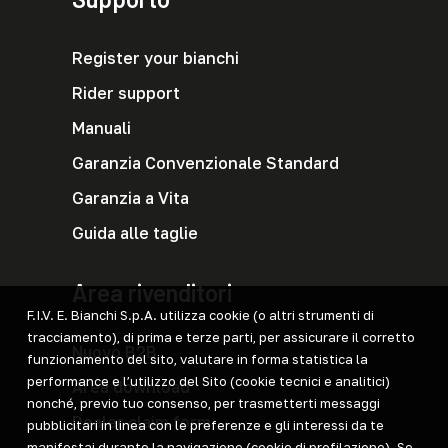
Register your bianchi
Rider support
Manuali
Garanzia Convenzionale Standard
Garanzia a Vita
Guida alle taglie
Area rivenditori
F.I.V. E. Bianchi S.p.A. utilizza cookie (o altri strumenti di
tracciamento), di prima e terze parti, per assicurare il corretto
Nuovo B2B
funzionamento del sito, valutare in forma statistica la
performance e l’utilizzo del Sito (cookie tecnici e analitici)
Area download
nonché, previo tuo consenso, per trasmetterti messaggi
Dealer claim form
pubblicitari in linea con le preferenze e gli interessi da te
manifestai durante la navigazione (cookie di profilazione). Se