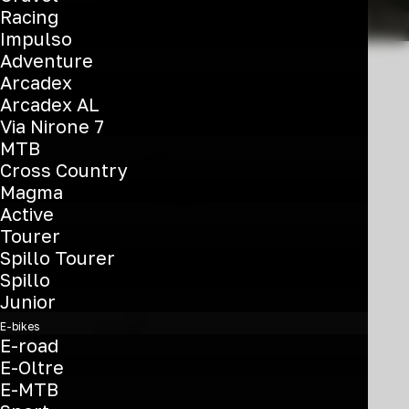
Racing
Impulso
Adventure
Arcadex
Arcadex AL
Via Nirone 7
MTB
Cross Country
Magma
Active
Tourer
Questo
Spillo Tourer
prodotto
Spillo
E-Spillo Classic
ha
Junior
più
€
1.290
E-bikes
varianti.
E-road
Rear Motor - Altus 8sp V-brake
Le
E-Oltre
opzioni
E-MTB
YRBT2 / YSBT2