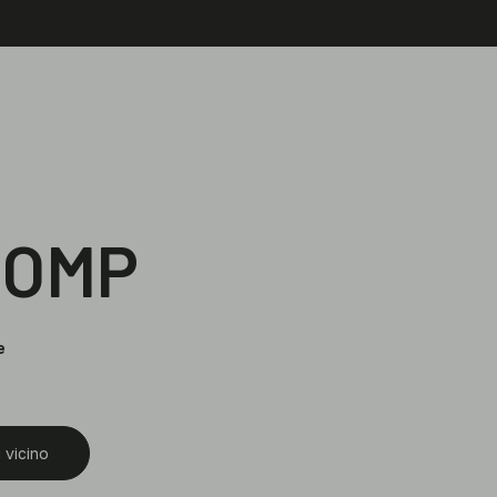
COMP
e
 vicino