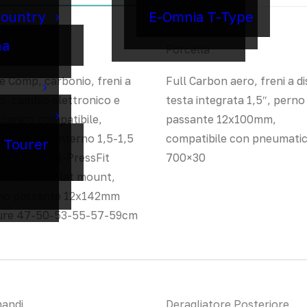
Country
E-Omnia T-Type
ma
io
Forcella
e Comp, carbonio, freni a
Full Carbon aero, freni a di
o, cambio elettronico e
testa integrata 1,5″, perno
canico compatibile,
passante 12x100mm,
aggio cavi interno 1,5-1,5
compatibile con pneumati
o Tourer
e sterzo, BB-PressFit
700×30
×41, freni flat mount,
no passante 12x142mm
ure 47-50-53-55-57-59cm
andi
Deragliatore Posteriore