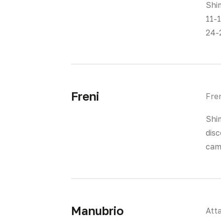
Shi
11-
24-
Freni
Fre
Shi
disc
cam
Manubrio
Att