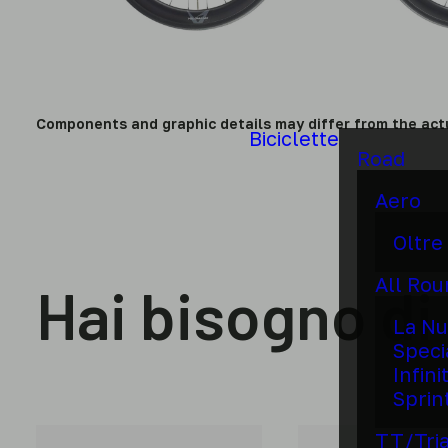
Components and graphic details may differ from the act
Biciclette
Road
Aero
Oltre
All Ro
Hai bisogno di
La Nu
Speci
Infini
Sprin
TT/Tri