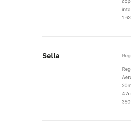
cop
inte
1.6
Sella
Regg
Regg
Aero
20m
47c
350