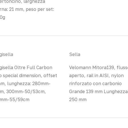
ertoncino, larghezza
rna: 21 mm, peso per set:
30g
isella
Sella
isella Oltre Full Carbon
Velomann Mitora139, fluss
 special dimension, offset
aperto, rail in AISI, nylon
m, lunghezza: 280mm-
rinforzato con carbonio
m, 300mm-50/53cm,
Grande 139 mm Lunghezza
mm-55/59cm
250 mm