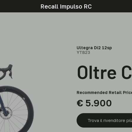
Recall Impulso RC
Ultegra Di2 12sp
YTB23
Oltre 
Recommended Retail Pric
€
5.900
Trova il rivenditore più