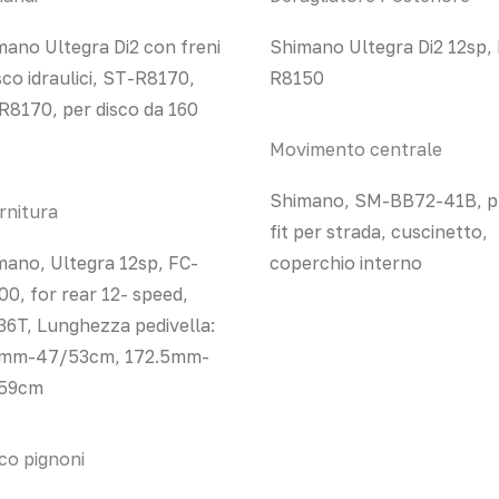
mano Ultegra Di2 con freni
Shimano Ultegra Di2 12sp,
sco idraulici, ST-R8170,
R8150
R8170, per disco da 160
Movimento centrale
Shimano, SM-BB72-41B, p
rnitura
fit per strada, cuscinetto,
mano, Ultegra 12sp, FC-
coperchio interno
0, for rear 12- speed,
36T, Lunghezza pedivella:
mm-47/53cm, 172.5mm-
59cm
co pignoni