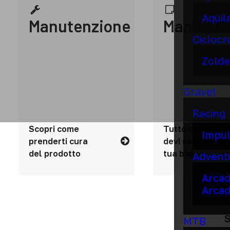
Aquil
Manutenzione
Manuali
Ciclocr
Zolde
Gravel
Racing
Scopri come
Tutto ciò che
Impu
prenderti cura
devi sapere sull
del prodotto
tua bici
Advent
Arca
Arcad
S
MTB