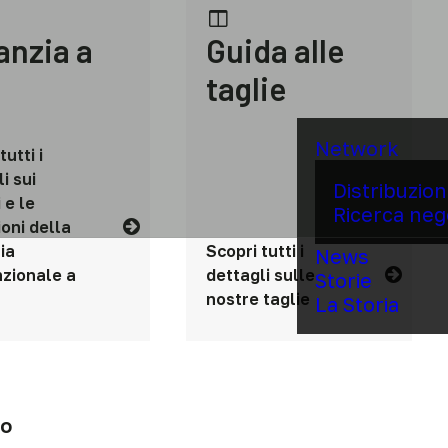
anzia a
Guida alle
taglie
Network
tutti i
i sui
Distribuzio
 e le
Ricerca neg
ioni della
ia
Scopri tutti i
News
zionale a
dettagli sulle
Storie
nostre taglie
La Storia
io