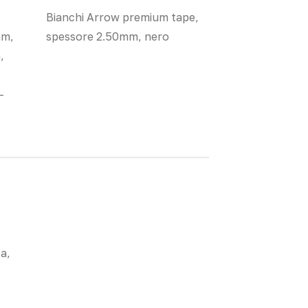
Bianchi Arrow premium tape,
mm,
spessore 2.50mm, nero
,
-
ca,