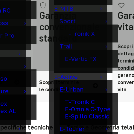
E-MTB
a RC
Garanzia
Gar
Sport
oss
convenzionale
vita
T-Tronik X
r Pro
standard
Trail
Scopri 
dettagl
E-Vertic FX
termini
condiz
garanz
E-Active
lso
a
Scopri i termini e
conven
E-Urban
le condizioni
vita
ure
T-Tronik C
dex
E-Omnia C-Type
ex AL
E-Spillo Classic
pecifiche tecniche
Taglia e Geometria tela
E-Tourer