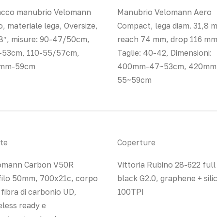
acco manubrio Velomann
Manubrio Velomann Aero
, materiale lega, Oversize,
Compact, lega diam. 31,8 
/8″, misure: 90-47/50cm,
reach 74 mm, drop 116 mm
-53cm, 110-55/57cm,
Taglie: 40-42, Dimensioni:
0mm-59cm
400mm-47~53cm, 420mm
55~59cm
te
Coperture
omann Carbon V50R
Vittoria Rubino 28-622 full
filo 50mm, 700x21c, corpo
black G2.0, graphene + sili
fibra di carbonio UD,
100TPI
eless ready e