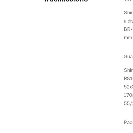
Shi
a di
BR-
mm
Gua
Shi
R810
52x
170
55/
Pac