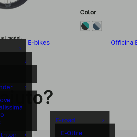
Color
ual model.
E-bikes
Officina 
under
 aiuto?
ova
alissima
to
E-road
t
E-Oltre
athlon