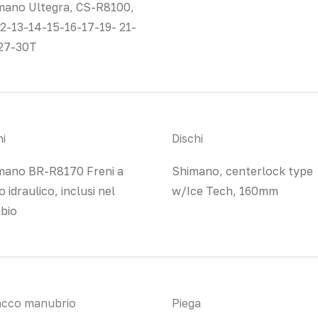
mano Ultegra, CS-R8100,
12-13-14-15-16-17-19- 21-
27-30T
ni
Dischi
mano BR-R8170 Freni a
Shimano, centerlock type
o idraulico, inclusi nel
w/Ice Tech, 160mm
bio
acco manubrio
Piega