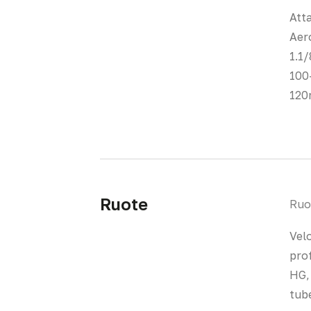
Att
Aero
1.1
100
12
Ruote
Ruo
Vel
pro
HG, 
tub