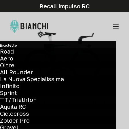
Recall Impulso RC
Biciclette
Road
Aero
Oltre
All Rounder
La Nuova Specialissima
Infinito
Sprint
TT/Triathlon
Components and graphic details may differ from
Aquila RC
the actual model.
Ciclocross
Zolder Pro
Rival E1 AXS
Gravel
YUB58