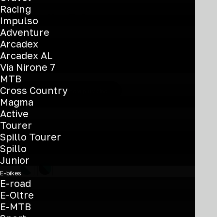
Racing
Aquila RC
Impulso
Adventure
Arcadex
Recommended Retail Price
Arcadex AL
€
6.800
Via Nirone 7
MTB
Cross Country
Trova il rivenditore più vicino
Magma
Active
Tourer
Spillo Tourer
Color
Spillo
Junior
E-bikes
E-road
E-Oltre
E-MTB