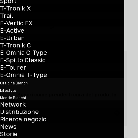
Sport
T-Tronik X
Trail
Hai bisogno di aiuto?
E-Vertic FX
E-Active
E-Urban
T-Tronik C
E-Omnia C-Type
E-Spillo Classic
E-Tourer
Manutenzione
E-Omnia T-Type
Officina Bianchi
Lifestyle
Scopri come prenderti cura del prodotto
Mondo Bianchi
Network
Distribuzione
Ricerca negozio
News
Storie