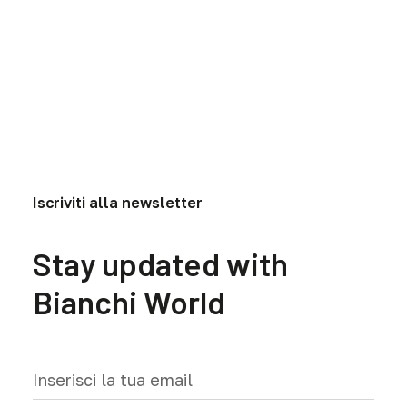
essere
esser
scelte
scelte
nella
nella
pagina
pagina
del
del
prodotto
prodo
Iscriviti alla newsletter
Stay updated with
Bianchi World