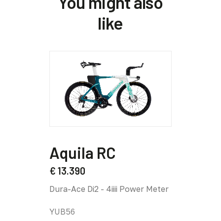
You might also
like
Questo
Quest
prodotto
prodo
Aquila RC
Aqui
ha
ha
più
più
€
13.390
€
8.79
varianti.
variant
Dura-Ace Di2 - 4iiii Power Meter
Force A
Le
Le
opzioni
opzion
YUB56
YUB57
possono
posso