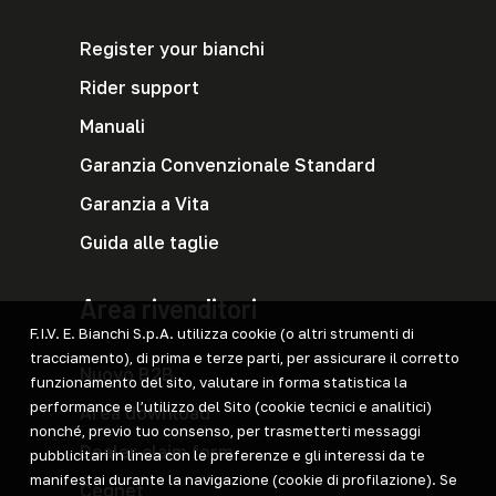
Register your bianchi
Rider support
Manuali
Garanzia Convenzionale Standard
Garanzia a Vita
Guida alle taglie
Area rivenditori
F.I.V. E. Bianchi S.p.A. utilizza cookie (o altri strumenti di
tracciamento), di prima e terze parti, per assicurare il corretto
Nuovo B2B
funzionamento del sito, valutare in forma statistica la
performance e l’utilizzo del Sito (cookie tecnici e analitici)
Area download
nonché, previo tuo consenso, per trasmetterti messaggi
Dealer claim form
pubblicitari in linea con le preferenze e gli interessi da te
manifestai durante la navigazione (cookie di profilazione). Se
Cegnet