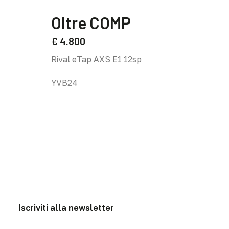
Questo
prodotto
Oltre COMP
ha
più
€
4.800
varianti.
Rival eTap AXS E1 12sp
Le
opzioni
YVB24
possono
essere
scelte
nella
pagina
del
prodotto
Iscriviti alla newsletter