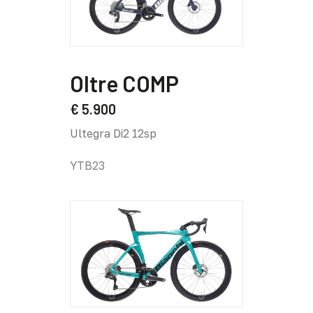
prodotto
Questo
prodotto
Oltre COMP
ha
più
€
5.900
varianti.
Ultegra Di2 12sp
Le
opzioni
YTB23
possono
essere
scelte
nella
pagina
del
prodotto