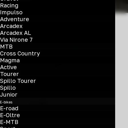
Racing
Impulso
Adventure
Arcadex
Arcadex AL
Via Nirone 7
MTB
Cross Country
Magma
Active
Tourer
Questo
Spillo Tourer
prodotto
Spillo
Zolder PRO
ha
Junior
più
€
4.900
E-bikes
varianti.
E-road
Ultegra Di2 2x12sp
Le
E-Oltre
opzioni
E-MTB
YUB52