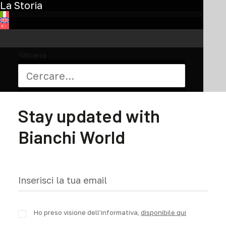
La Storia
pagina
del
prodotto
Ricerca
Iscriviti alla newsletter
Stay updated with
Bianchi World
Ho preso visione dell’informativa,
disponibile qui