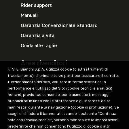
Rider support
Manuali
Garanzia Convenzionale Standard
Garanzia a Vita
Guida alle taglie
Area rivenditori
F.I.V. E. Bianchi S.p.A. utilizza cookie (o altri strumenti di
tracciamento), di prima e terze parti, per assicurare il corretto
Nuovo B2B
funzionamento del sito, valutare in forma statistica la
performance e l’utilizzo del Sito (cookie tecnici e analitici)
Area download
nonché, previo tuo consenso, per trasmetterti messaggi
Dealer claim form
pubblicitari in linea con le preferenze e gli interessi da te
manifestai durante la navigazione (cookie di profilazione). Se
Cegnet
scegli di chiudere il banner utilizzando il pulsante “Continua
MyUniqo
solo con i cookie tecnici”, saranno mantenute le impostazioni
predefinite che non consentono l’utilizzo di cookie o altri