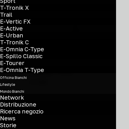
possono
Sport
essere
T-Tronik X
scelte
Trail
nella
E-Vertic FX
pagina
E-Active
del
E-Urban
prodotto
T-Tronik C
E-Omnia C-Type
E-Spillo Classic
Questo
E-Tourer
prodotto
Zolder PRO
E-Omnia T-Type
ha
Officina Bianchi
più
€
3.590
Lifestyle
varianti.
Mondo Bianchi
GRX 610 1x12sp
Le
Network
opzioni
Distribuzione
YUB51
possono
Ricerca negozio
essere
News
scelte
Storie
nella