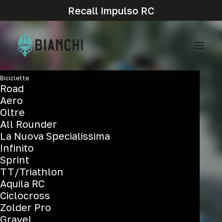
Recall Impulso RC
Biciclette
Road
Aero
Oltre
All Rounder
La Nuova Specialissima
Infinito
Un'altra giornata da
Sprint
ricordare al Giro d'Italia
TT/Triathlon
Aquila RC
Ciclocross
Zolder Pro
Gravel