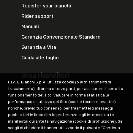
Register your bianchi
Rider support
Manuali
Garanzia Convenzionale Standard
Garanzia a Vita
Guida alle taglie
Area rivenditori
F.I.V. E. Bianchi S.p.A. utilizza cookie (o altri strumenti di
tracciamento), di prima e terze parti, per assicurare il corretto
Nuovo B2B
funzionamento del sito, valutare in forma statistica la
performance e l’utilizzo del Sito (cookie tecnici e analitici)
Area download
nonché, previo tuo consenso, per trasmetterti messaggi
Dealer claim form
pubblicitari in linea con le preferenze e gli interessi da te
manifestai durante la navigazione (cookie di profilazione). Se
Cegnet
scegli di chiudere il banner utilizzando il pulsante “Continua