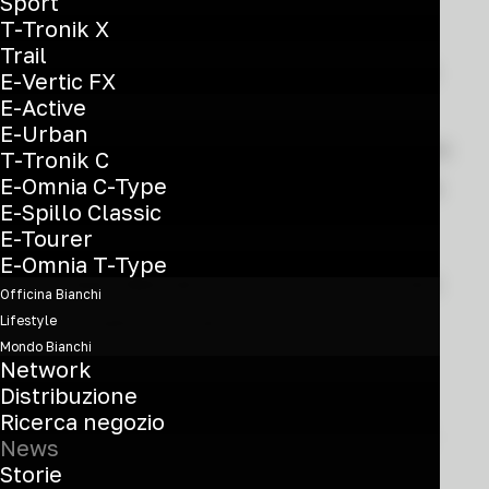
Sport
T-Tronik X
emozioni a Bianchi e al Team Bahrain
Trail
Victorious, con Alec Segaert autore di
E-Vertic FX
E-Active
una straordinaria vittoria in solitaria
E-Urban
nella 12ª tappa, mentre Afonso Eulálio
T-Tronik C
E-Omnia C-Type
ha ulteriormente rafforzato la propria
E-Spillo Classic
leadership nella classifica generale.
E-Tourer
E-Omnia T-Type
Il Team Bahrain Victorious ha lavorato
Officina Bianchi
intensamente per tenere sotto
Lifestyle
Mondo Bianchi
controllo la fuga lungo i 175 km di
Network
Distribuzione
tappa, da Imperia a Novi Ligure.
Ricerca negozio
Riassorbiti i fuggitivi nelle fasi finali di
News
Storie
gara, Segaert ha scelto il momento