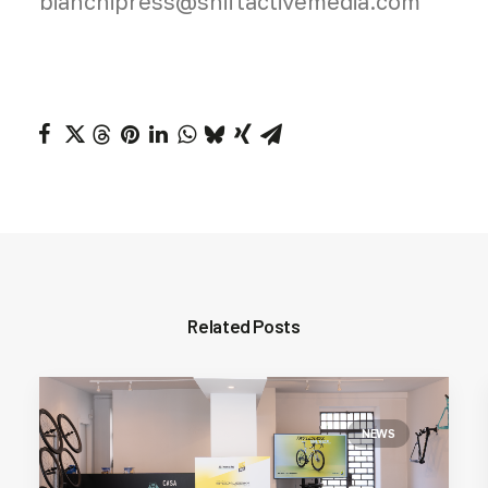
bianchipress@shiftactivemedia.com
Related Posts
NEWS