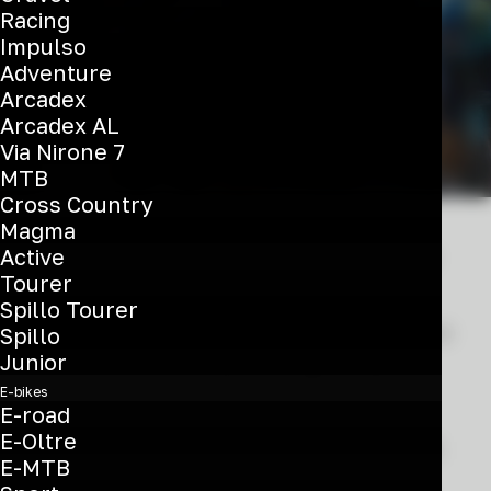
Racing
Impulso
Adventure
Arcadex
Arcadex AL
Via Nirone 7
MTB
Cross Country
Magma
Alec Segaert conquista la 12ª tappa
Active
Tourer
sulla sua Oltre RC, mentre Afonso
Spillo Tourer
Eulálio consolida il proprio vantaggio in
Spillo
Junior
vetta alla classifica generale.
E-bikes
E-road
E-Oltre
Treviglio (Italy), venerdì 22 maggio:
Il
E-MTB
Giro d’Italia 2026 continua a regalare