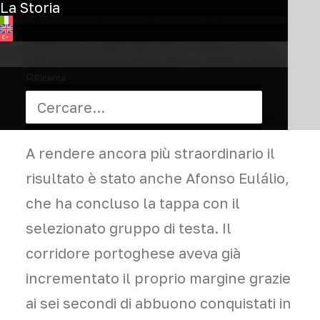
La Storia
perfetto per lanciare un attacco
potente e spettacolare negli ultimi
4km sulla sua Oltre RC, resistendo al
Ricerca
ritorno del gruppo e tagliando il
traguardo in solitaria a braccia alzate.
A rendere ancora più straordinario il
risultato è stato anche Afonso Eulálio,
che ha concluso la tappa con il
selezionato gruppo di testa. Il
corridore portoghese aveva già
incrementato il proprio margine grazie
ai sei secondi di abbuono conquistati in