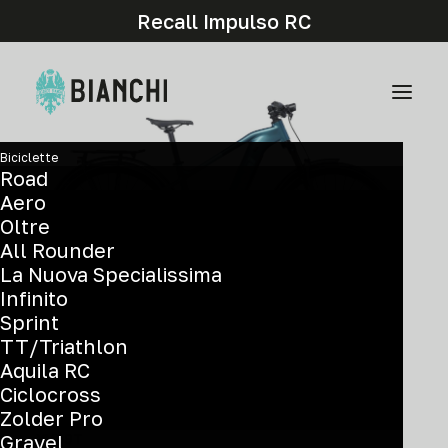
Recall Impulso RC
Biciclette
Road
Aero
Oltre
All Rounder
La Nuova Specialissima
Infinito
Sprint
TT/Triathlon
Components and graphic details may differ from
Aquila RC
the actual model.
Ciclocross
Zolder Pro
28'' - Bosch Perf Line 600 Wh - Deore10
Gravel
YVB9T