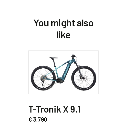
You might also
like
Questo
Quest
prodotto
prodo
T-Tronik X 9.1
T-Tr
ha
ha
più
più
€
3.790
€
3.190
varianti.
variant