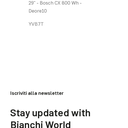
29'' - Bosch CX 800 Wh -
29'' - B
Le
Le
opzioni
opzion
Deore10
Deore10
possono
posso
YVB7T
YVB8T
essere
esser
scelte
scelte
nella
nella
pagina
pagina
del
del
prodotto
prodo
Iscriviti alla newsletter
Stay updated with
Bianchi World