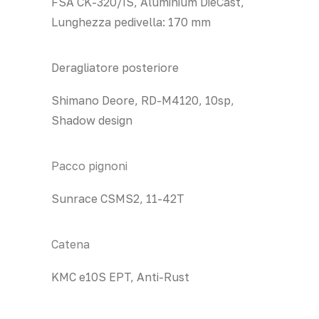
FSA CK-320/IS, Aluminium DieCast,
Lunghezza pedivella: 170 mm
Deragliatore posteriore
Shimano Deore, RD-M4120, 10sp,
Shadow design
Pacco pignoni
Sunrace CSMS2, 11-42T
Catena
KMC e10S EPT, Anti-Rust