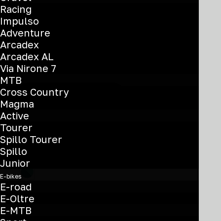
Racing
T-Tronik X 9.2 TRK
Impulso
Adventure
Arcadex
Recommended Retail Price
Arcadex AL
€
3.390
Via Nirone 7
MTB
Cross Country
Trova il rivenditore più vicino
Magma
Active
Tourer
Spillo Tourer
Color
Spillo
Junior
E-bikes
E-road
E-Oltre
E-MTB