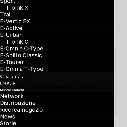
Sport
T-Tronik X
Trail
Hai bisogno di aiuto?
E-Vertic FX
E-Active
E-Urban
T-Tronik C
E-Omnia C-Type
E-Spillo Classic
E-Tourer
Manutenzione
E-Omnia T-Type
Officina Bianchi
Lifestyle
Scopri come prenderti cura del prodotto
Mondo Bianchi
Network
Distribuzione
Ricerca negozio
News
Storie