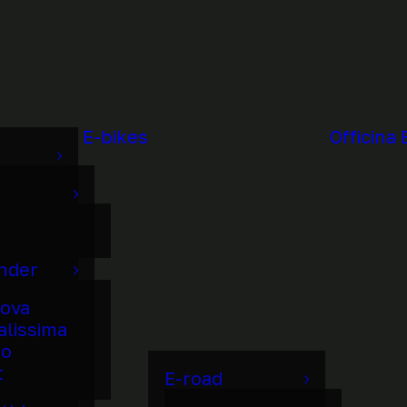
E-bikes
Officina 
under
ova
alissima
to
t
E-road