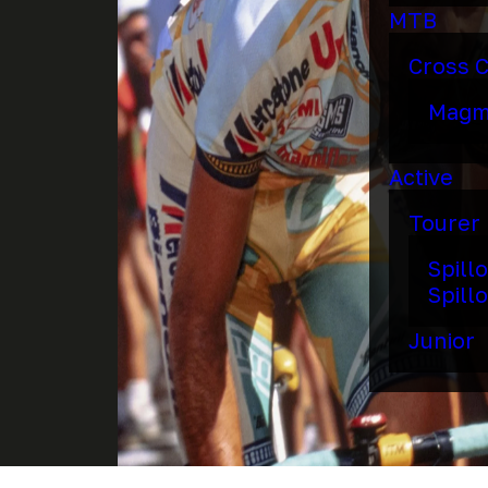
MTB
Cross 
Mag
Active
Tourer
Spill
Spillo
Junior