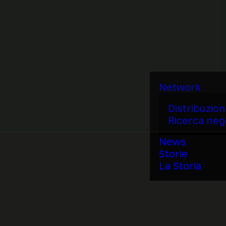
Network
Distribuzio
Ricerca neg
News
Storie
La Storia