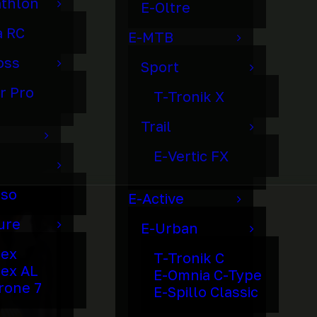
athlon
E-Oltre
a RC
E-MTB
oss
Sport
r Pro
T-Tronik X
Trail
E-Vertic FX
lso
E-Active
ure
E-Urban
dex
T-Tronik C
ex AL
E-Omnia C-Type
irone 7
E-Spillo Classic