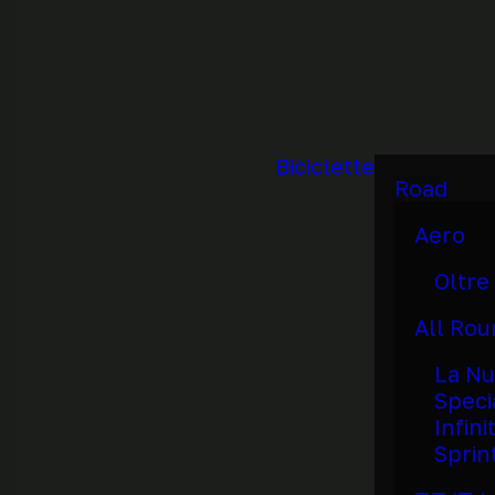
Biciclette
Road
Aero
Oltre
All Ro
La Nu
Speci
Infini
Sprin