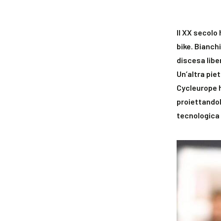
Il XX secolo
bike
. Bianch
discesa libe
Un’altra piet
Cycleurope
proiettandol
tecnologica 