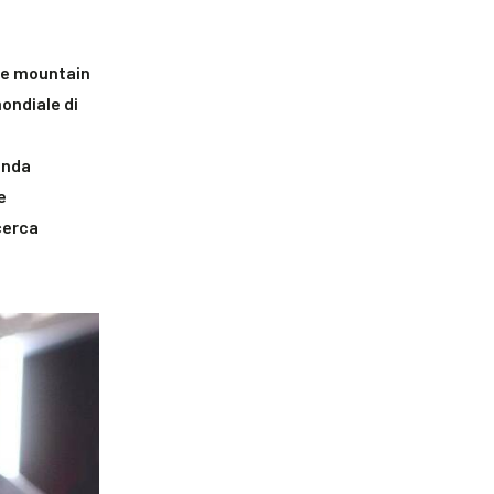
lle mountain
mondiale di
enda
e
icerca