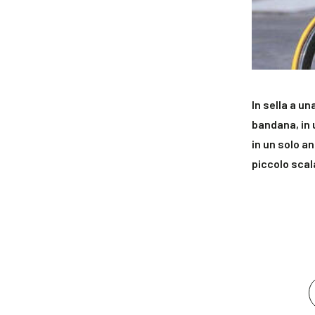
In sella a un
bandana, in 
in un solo an
piccolo scal