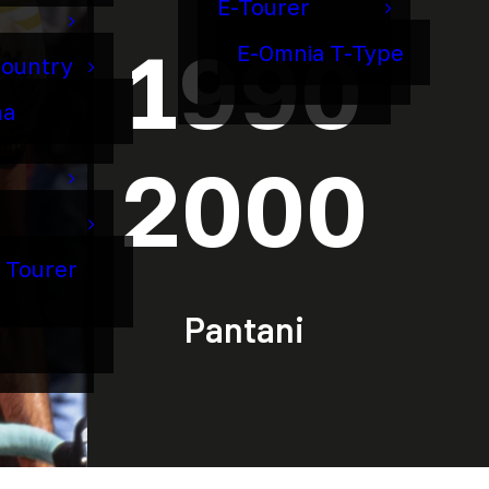
E-Tourer
1990
E-Omnia T-Type
Country
ma
2000
o Tourer
Pantani