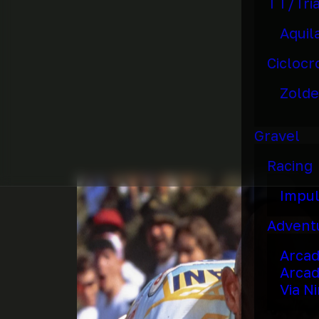
TT/Tri
Aquil
Ciclocr
Zolde
Gravel
Racing
Impu
Advent
Arca
Arcad
Via N