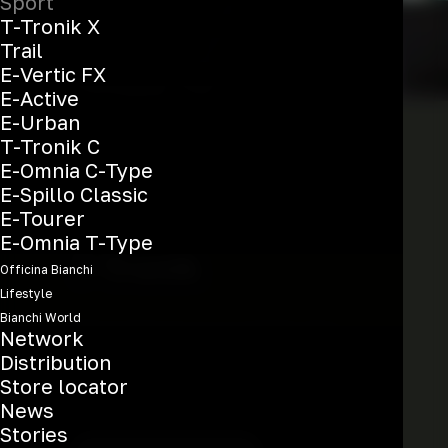
Sport
T-Tronik X
Trail
E-Vertic FX
E-Active
E-Urban
T-Tronik C
E-Omnia C-Type
E-Spillo Classic
E-Tourer
E-Omnia T-Type
T-Tronik
Officina Bianchi
Lifestyle
Bianchi World
Network
Take hills in your stride. Go
Distribution
further than you thought.
Store locator
News
Stories