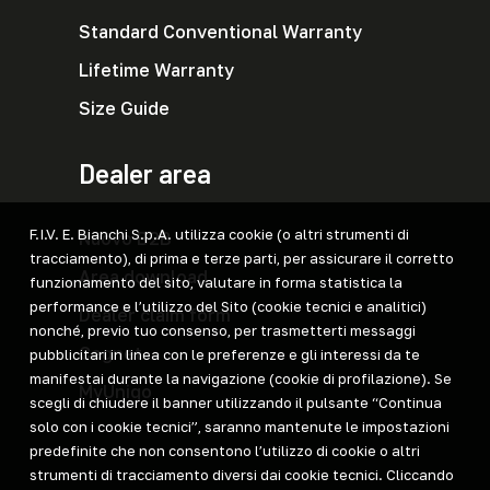
Standard Conventional Warranty
Lifetime Warranty
Size Guide
Dealer area
F.I.V. E. Bianchi S.p.A. utilizza cookie (o altri strumenti di
Nuovo B2B
tracciamento), di prima e terze parti, per assicurare il corretto
Area download
funzionamento del sito, valutare in forma statistica la
performance e l’utilizzo del Sito (cookie tecnici e analitici)
Dealer claim form
nonché, previo tuo consenso, per trasmetterti messaggi
Cegnet
pubblicitari in linea con le preferenze e gli interessi da te
manifestai durante la navigazione (cookie di profilazione). Se
MyUniqo
scegli di chiudere il banner utilizzando il pulsante “Continua
solo con i cookie tecnici”, saranno mantenute le impostazioni
predefinite che non consentono l’utilizzo di cookie o altri
strumenti di tracciamento diversi dai cookie tecnici. Cliccando