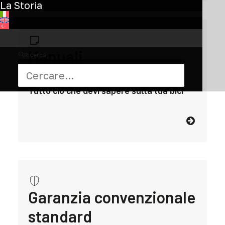
La Storia
Manuali
Ricerca
Tutto ciò che devi sapere sulla tua bici
Garanzia convenzionale
standard