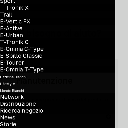
Sport
T-Tronik X
Trail
E-Vertic FX
E-Active
Hai bisogno di aiuto?
E-Urban
T-Tronik C
E-Omnia C-Type
E-Spillo Classic
E-Tourer
E-Omnia T-Type
Manutenzione
Officina Bianchi
Lifestyle
Mondo Bianchi
Network
Scopri come prenderti cura del prodotto
Distribuzione
Ricerca negozio
News
Storie