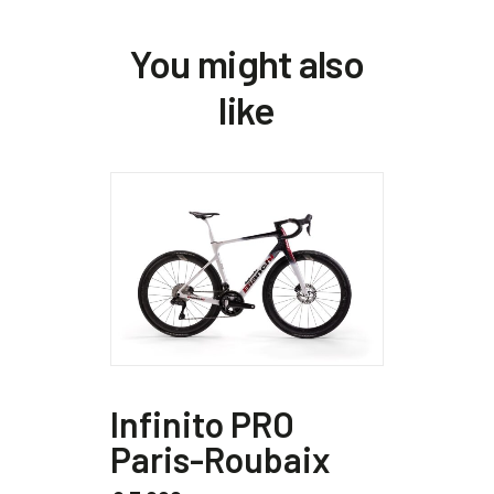
You might also
like
Quest
Questo
prodo
Infi
prodotto
ha
Infinito PRO
Laun
ha
più
Paris-Roubaix
più
variant
€
7.79
varianti.
Le