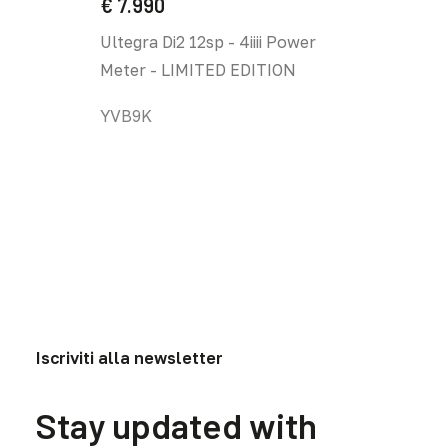
€
7.990
Le
opzion
opzioni
posso
Force X
Ultegra Di2 12sp - 4iiii Power
possono
esser
Power M
Meter - LIMITED EDITION
essere
scelte
scelte
nella
YVB8K
YVB9K
nella
pagina
pagina
del
del
prodo
prodotto
Iscriviti alla newsletter
Stay updated with