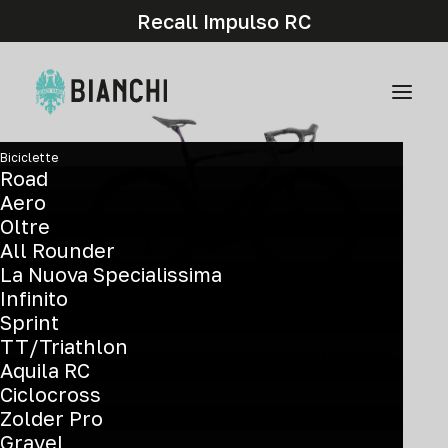
Recall Impulso RC
Biciclette
Road
Aero
Oltre
All Rounder
La Nuova Specialissima
Infinito
Sprint
TT/Triathlon
Components and graphic details may differ from
Aquila RC
the actual model.
Ciclocross
Zolder Pro
Ultegra Di2 12sp - Dual Side 4iiii Power Meter
Gravel
YVB7K