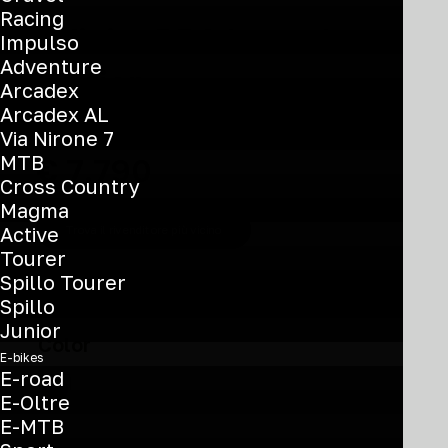
Racing
Infinito PRO Launch
Impulso
Adventure
Edition
Arcadex
Arcadex AL
Via Nirone 7
Recommended Retail Price
MTB
€
7.790
Cross Country
Magma
Active
Trova il rivenditore più vicino
Tourer
Spillo Tourer
Spillo
Junior
Color
E-bikes
E-road
E-Oltre
E-MTB