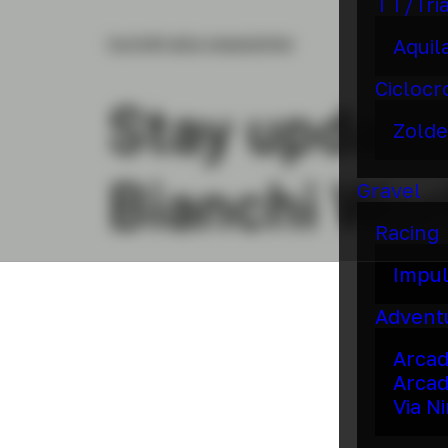
TT/Tri
Iscriviti alla newsletter
Aquil
Ciclocr
Stay update
Zolde
Bianchi Wor
Gravel
Racing
Impu
Advent
Arca
Arcad
Via N