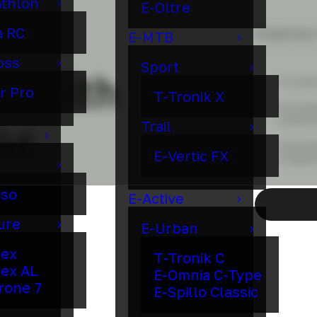
athlon
E-Oltre
a RC
E-MTB
oss
Sport
d with
Ho pres
r Pro
T-Tronik X
Acconse
comunic
ld
Trail
Acconse
E-Vertic FX
a esper
lso
E-Active
ure
E-Urban
dex
T-Tronik C
ex AL
E-Omnia C-Type
irone 7
E-Spillo Classic