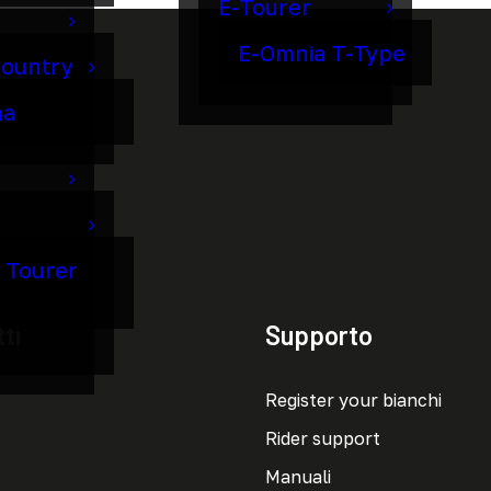
E-Tourer
E-Omnia T-Type
Country
ma
o Tourer
ti
Supporto
Register your bianchi
Rider support
Manuali