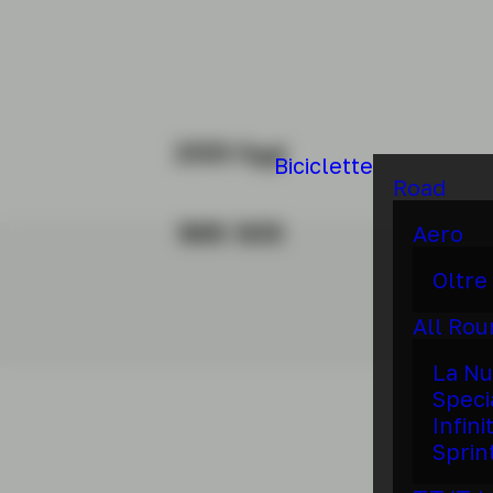
2000 Oggi
Biciclette
Road
1885 1930
Aero
Oltre
All Ro
La Nu
Speci
Infini
Sprin